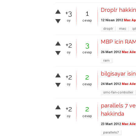
Droplr hakkin
+3
1
12 Nisan 2012
Mac Ap
oy
cevap
droplr
mac
i
MBP icin RAM 
+2
3
26 Mart 2012
Mac Aile
oy
cevap
ram
bilgisayar is
+2
2
24 Mart 2012
Mac Aile
oy
cevap
smc-fan-controller
parallels 7 v
+2
2
hakkinda
oy
cevap
23 Mart 2012
Mac Aile
parallels7