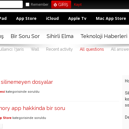
Remember
Kayıt
Pad
App Store
iCloud
Apple Tv
Mac App Store
ış
Bir Soru Sor
Sihirli Elma
Teknoloji Haberleri
ullanıcı: I3aris
Wall
Recent activity
All questions
All answe
Ho
silinemeyen dosyalar
lesi
kategorisinde
soruldu
Si
kı
so
ry app hakkinda bir soru
De
p Store
kategorisinde
soruldu