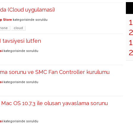
da (Cloud uygulamasi)
p Store
kategorisinde
soruldu
phone
cloud
1
tavsiyesi lutfen
si
kategorisinde
soruldu
inma sorunu ve SMC Fan Controller kurulumu
si
kategorisinde
soruldu
e Mac OS 10.7.3 ile olusan yavaslama sorunu
si
kategorisinde
soruldu