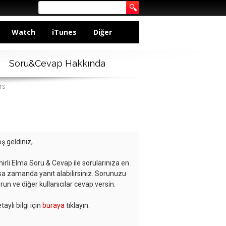
Watch
iTunes
Diğer
Soru&Cevap Hakkında
rs
ş geldiniz,
hirli Elma Soru & Cevap ile sorularınıza en
sa zamanda yanıt alabilirsiniz. Sorunuzu
run ve diğer kullanıcılar cevap versin.
taylı bilgi için
buraya
tıklayın.