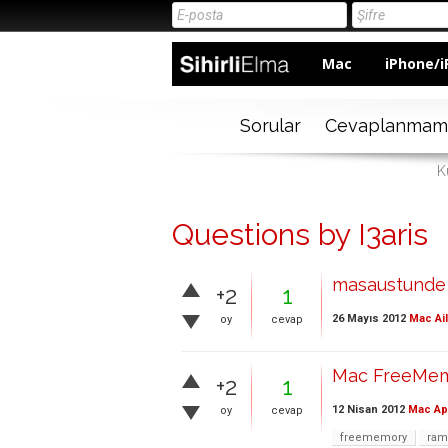
Mac
iPhone/i
Sorular
Cevaplanmam
K
Questions by I3aris
masaustunde 
+2
1
26 Mayıs 2012
Mac Ai
oy
cevap
Mac FreeMemo
+2
1
12 Nisan 2012
Mac Ap
oy
cevap
freememory
ram