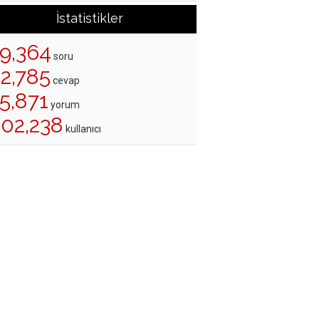
İstatistikler
19,364
soru
22,785
cevap
5,871
yorum
202,238
kullanıcı