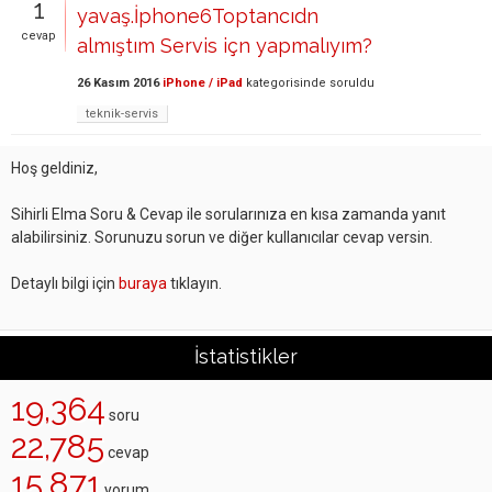
1
yavaş.İphone6Toptancıdn
cevap
almıştım Servis içn yapmalıyım?
26 Kasım 2016
iPhone / iPad
kategorisinde
soruldu
teknik-servis
Hoş geldiniz,
Sihirli Elma Soru & Cevap ile sorularınıza en kısa zamanda yanıt
alabilirsiniz. Sorunuzu sorun ve diğer kullanıcılar cevap versin.
Detaylı bilgi için
buraya
tıklayın.
İstatistikler
19,364
soru
22,785
cevap
15,871
yorum