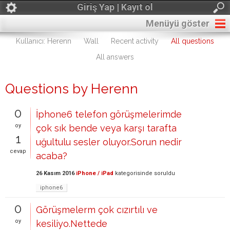
Giriş Yap | Kayıt ol
Menüyü göster
Kullanıcı: Herenn
Wall
Recent activity
All questions
All answers
Questions by Herenn
0
İphone6 telefon görüşmelerimde
oy
çok sık bende veya karşı tarafta
1
uğultulu sesler oluyor.Sorun nedir
cevap
acaba?
26 Kasım 2016
iPhone / iPad
kategorisinde
soruldu
iphone6
0
Görüşmelerm çok cızırtılı ve
oy
kesiliyo.Nettede