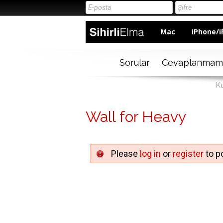
Mac
iPhone/i
Sorular
Cevaplanmam
Ku
Wall for Heavy
Please
log in
or
register
to po