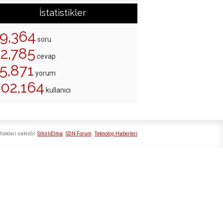
İstatistikler
19,364
soru
22,785
cevap
5,871
yorum
202,164
kullanıcı
hakları saklıdır
SihirliElma
SDN Forum
Teknoloji Haberleri