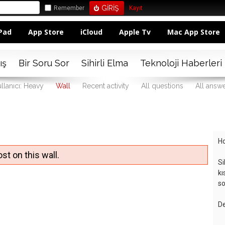
Remember
Kayıt
Pad
App Store
iCloud
Apple Tv
Mac App Store
ış
Bir Soru Sor
Sihirli Elma
Teknoloji Haberleri
llanıcı: Heavy
Wall
Recent activity
All questions
All answ
Ho
st on this wall.
Si
kı
so
De