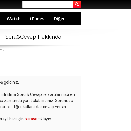
Watch
iTunes
Diğer
Soru&Cevap Hakkında
ers
ş geldiniz,
hirli Elma Soru & Cevap ile sorularınıza en
sa zamanda yanıt alabilirsiniz. Sorunuzu
run ve diğer kullanıcılar cevap versin.
taylı bilgi için
buraya
tıklayın.