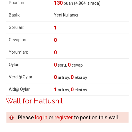
130
Puanları:
puan (
4,864
. sırada)
Başlık:
Yeni Kullanıcı
1
Soruları:
0
Cevapları:
0
Yorumları:
0
0
Oyları:
soru,
cevap
0
0
Verdiği Oylar:
artı oy,
eksi oy
1
0
Aldığı Oylar:
artı oy,
eksi oy
Wall for Hattushil
Please
log in
or
register
to post on this wall.