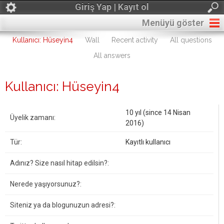
Giriş Yap | Kayıt ol
Menüyü göster
Kullanıcı: Hüseyin4
Wall
Recent activity
All questions
All answers
Kullanıcı: Hüseyin4
10 yıl (since 14 Nisan
Üyelik zamanı:
2016)
Tür:
Kayıtlı kullanıcı
Adınız? Size nasıl hitap edilsin?:
Nerede yaşıyorsunuz?:
Siteniz ya da blogunuzun adresi?: