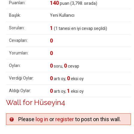
140
Puanları:
puan (
3,798
. sırada)
Başlık:
Yeni Kullanıcı
1
Soruları:
(
1
tanesi en iyi cevap seçildi)
0
Cevapları:
0
Yorumları:
0
0
Oyları:
soru,
cevap
0
0
Verdiği Oylar:
artı oy,
eksi oy
0
1
Aldığı Oylar:
artı oy,
eksi oy
Wall for Hüseyin4
Please
log in
or
register
to post on this wall.