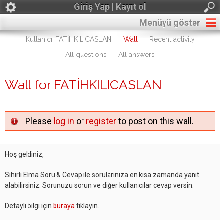
Giriş Yap | Kayıt ol
Menüyü göster
Kullanıcı: FATİHKILICASLAN
Wall
Recent activity
All questions
All answers
Wall for FATİHKILICASLAN
Please
log in
or
register
to post on this wall.
Hoş geldiniz,
Sihirli Elma Soru & Cevap ile sorularınıza en kısa zamanda yanıt
alabilirsiniz. Sorunuzu sorun ve diğer kullanıcılar cevap versin.
Detaylı bilgi için
buraya
tıklayın.