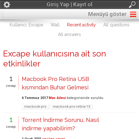
Giriş Yap | Kayıt ol
Menüyü göster
Kullanıcı: Excape
Wall
Recent activity
All questions
All answers
Excape kullanıcısına ait son
etkinlikler
1
Macbook Pro Retina USB
cevap
kısmından Buhar Gelmesi
6 Temmuz 2017
Mac Ailesi
kategorisinde
soruldu
macbook-pro
macbook-pro-retina-13
1
Torrent İndirme Sorunu, Nasıl
cevap
indirme yapabilirim?
1 Ocak 2015
seçilen cevap