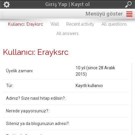
Giriş Yap | Kayıt ol
Menüyü göster
Kullanıcı: Erayksrc
Wall
Recent activity
All questions
All answers
Kullanıcı: Erayksrc
10 yıl (since 28 Aralık
Üyelik zamanı:
2015)
Tür:
Kayıtlı kullanıcı
Adınız? Size nasıl hitap edilsin?:
Nerede yaşıyorsunuz?:
Siteniz ya da blogunuzun adresi?: