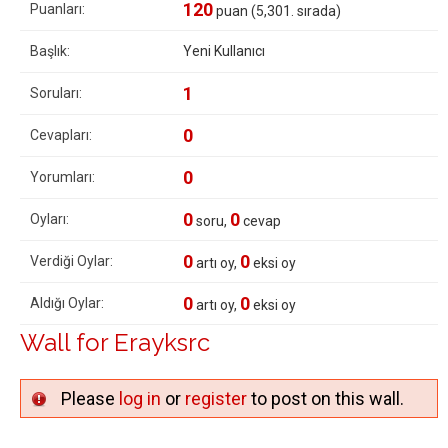
120
Puanları:
puan (
5,301
. sırada)
Başlık:
Yeni Kullanıcı
1
Soruları:
0
Cevapları:
0
Yorumları:
0
0
Oyları:
soru,
cevap
0
0
Verdiği Oylar:
artı oy,
eksi oy
0
0
Aldığı Oylar:
artı oy,
eksi oy
Wall for Erayksrc
Please
log in
or
register
to post on this wall.