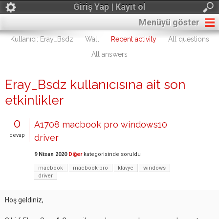
Giriş Yap | Kayıt ol
Menüyü göster
Kullanıcı: Eray_Bsdz
Wall
Recent activity
All questions
All answers
Eray_Bsdz kullanıcısına ait son
etkinlikler
0
A1708 macbook pro windows10
cevap
driver
9 Nisan 2020
Diğer
kategorisinde
soruldu
macbook
macbook-pro
klavye
windows
driver
Hoş geldiniz,