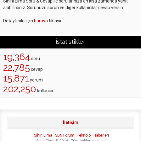
Sihirli Elma Soru & Cevap ile sorularınıza en kısa zamanda yanıt
alabilirsiniz. Sorunuzu sorun ve diğer kullanıcılar cevap versin.
Detaylı bilgi için
buraya
tıklayın.
İstatistikler
19,364
soru
22,785
cevap
15,871
yorum
202,250
kullanıcı
İletişim
SihirliElma
SDN Forum
Teknoloji Haberleri