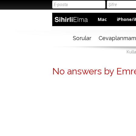
Mac
iPhone/i
Sorular
Cevaplanmam
Kull
No answers by Emre