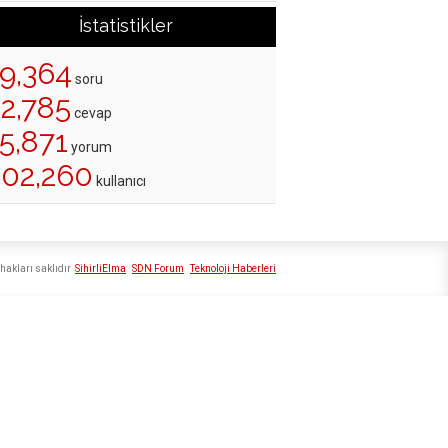
İstatistikler
19,364
soru
22,785
cevap
5,871
yorum
202,260
kullanıcı
hakları saklıdır
SihirliElma
SDN Forum
Teknoloji Haberleri