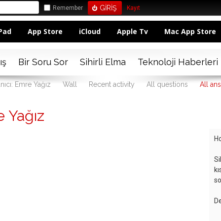
Remember
Kayıt
Pad
App Store
iCloud
Apple Tv
Mac App Store
ış
Bir Soru Sor
Sihirli Elma
Teknoloji Haberleri
anıcı: Emre Yağız
Wall
Recent activity
All questions
All an
 Yağız
Ho
Si
kı
so
De