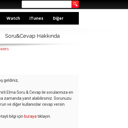
Watch
iTunes
Diğer
Soru&Cevap Hakkında
swers
ş geldiniz,
hirli Elma Soru & Cevap ile sorularınıza en
sa zamanda yanıt alabilirsiniz. Sorunuzu
run ve diğer kullanıcılar cevap versin.
taylı bilgi için
buraya
tıklayın.