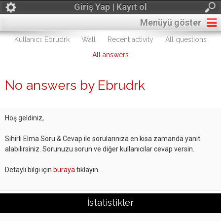
Giriş Yap | Kayıt ol
Menüyü göster
Kullanıcı: Ebrudrk
Wall
Recent activity
All questions
All answers
No answers by Ebrudrk
Hoş geldiniz,
Sihirli Elma Soru & Cevap ile sorularınıza en kısa zamanda yanıt
alabilirsiniz. Sorunuzu sorun ve diğer kullanıcılar cevap versin.
Detaylı bilgi için
buraya
tıklayın.
İstatistikler