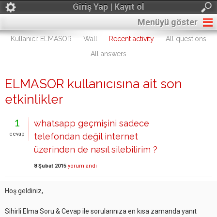
Giriş Yap | Kayıt ol
Menüyü göster
Kullanıcı: ELMASOR
Wall
Recent activity
All questions
All answers
ELMASOR kullanıcısına ait son
etkinlikler
1
whatsapp geçmişini sadece
cevap
telefondan değil internet
üzerinden de nasıl silebilirim ?
8 Şubat 2015
yorumlandı
Hoş geldiniz,
Sihirli Elma Soru & Cevap ile sorularınıza en kısa zamanda yanıt