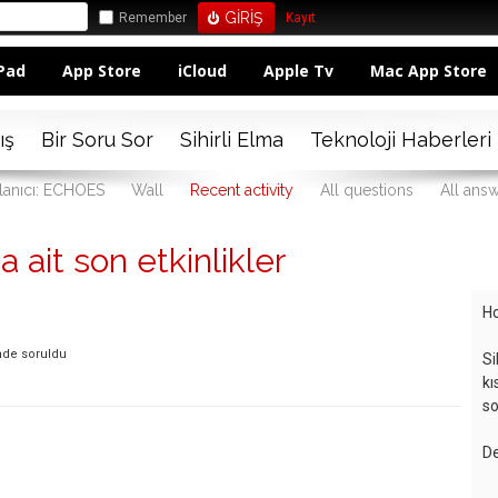
Remember
Kayıt
Pad
App Store
iCloud
Apple Tv
Mac App Store
ış
Bir Soru Sor
Sihirli Elma
Teknoloji Haberleri
lanıcı: ECHOES
Wall
Recent activity
All questions
All ans
 ait son etkinlikler
Ho
nde
soruldu
Si
kı
so
De