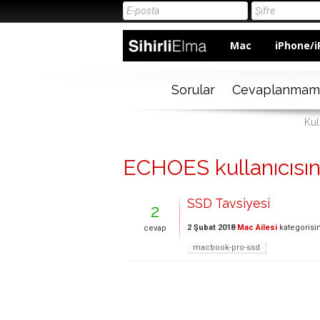
Mac
iPhone/i
Sorular
Cevaplanmam
Kul
ECHOES kullanıcısına
SSD Tavsiyesi
2
2 Şubat 2018
Mac Ailesi
kategorisi
cevap
macbook-pro-ssd