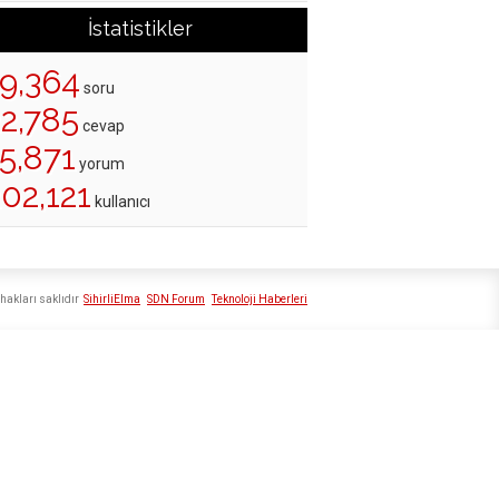
İstatistikler
19,364
soru
22,785
cevap
5,871
yorum
02,121
kullanıcı
hakları saklıdır
SihirliElma
SDN Forum
Teknoloji Haberleri