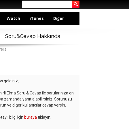
Watch
iTunes
Diğer
Soru&Cevap Hakkında
wers
ş geldiniz,
hirli Elma Soru & Cevap ile sorularınıza en
sa zamanda yanıt alabilirsiniz. Sorunuzu
run ve diğer kullanıcılar cevap versin.
taylı bilgi için
buraya
tıklayın.