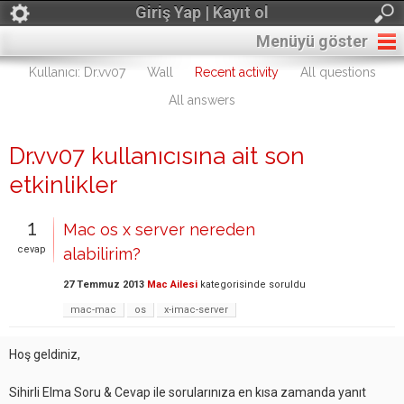
Giriş Yap | Kayıt ol
Menüyü göster
Kullanıcı: Dr.vv07
Wall
Recent activity
All questions
All answers
Dr.vv07 kullanıcısına ait son
etkinlikler
1
Mac os x server nereden
cevap
alabilirim?
27 Temmuz 2013
Mac Ailesi
kategorisinde
soruldu
mac-mac
os
x-imac-server
Hoş geldiniz,
Sihirli Elma Soru & Cevap ile sorularınıza en kısa zamanda yanıt