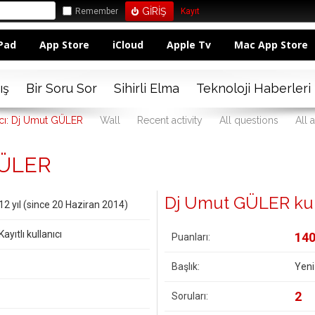
Remember
Kayıt
Pad
App Store
iCloud
Apple Tv
Mac App Store
ış
Bir Soru Sor
Sihirli Elma
Teknoloji Haberleri
ıcı: Dj Umut GÜLER
Wall
Recent activity
All questions
All 
 GÜLER
Dj Umut GÜLER kullan
12 yıl (since 20 Haziran 2014)
Kayıtlı kullanıcı
14
Puanları:
Başlık:
Yeni
2
Soruları: