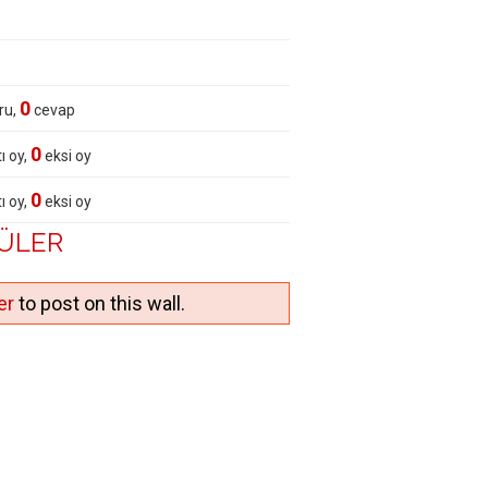
0
ru,
cevap
0
ı oy,
eksi oy
0
ı oy,
eksi oy
GÜLER
er
to post on this wall.