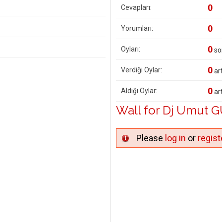
0
Cevapları:
0
Yorumları:
0
Oyları:
so
0
Verdiği Oylar:
art
0
Aldığı Oylar:
art
Wall for Dj Umut 
Please
log in
or
regist