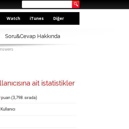
Watch
iTunes
Diğer
Soru&Cevap Hakkında
answers
ıcısına ait istatistikler
0
puan (
3,798
. sırada)
 Kullanıcı