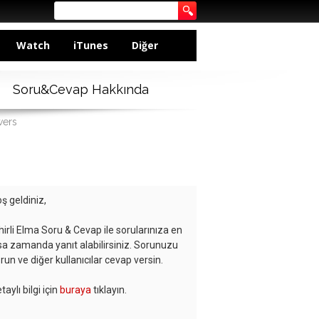
Watch
iTunes
Diğer
Soru&Cevap Hakkında
wers
ş geldiniz,
hirli Elma Soru & Cevap ile sorularınıza en
sa zamanda yanıt alabilirsiniz. Sorunuzu
run ve diğer kullanıcılar cevap versin.
taylı bilgi için
buraya
tıklayın.