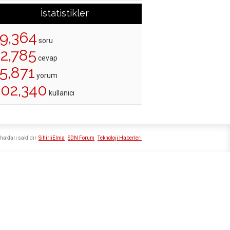
İstatistikler
19,364
soru
22,785
cevap
5,871
yorum
202,340
kullanıcı
hakları saklıdır
SihirliElma
SDN Forum
Teknoloji Haberleri