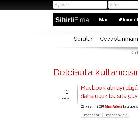
Mac
iPhone/i
Sorular
Cevaplanmam
Kull
Delciauta kullanıcısı
Macbook almayı düşün
1
daha ucuz bu site güv
cevap
23 Kasım 2020
Mac Ailesi
kategori
-macbook
macbook-air