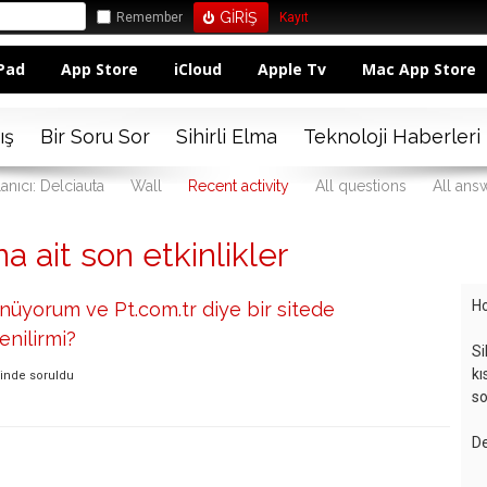
Remember
Kayıt
Pad
App Store
iCloud
Apple Tv
Mac App Store
ış
Bir Soru Sor
Sihirli Elma
Teknoloji Haberleri
anıcı: Delciauta
Wall
Recent activity
All questions
All ans
na ait son etkinlikler
Ho
üyorum ve Pt.com.tr diye bir sitede
enilirmi?
Si
kı
sinde
soruldu
so
De