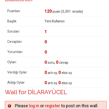
120
Puanları:
puan (
5,301
. sırada)
Başlık:
Yeni Kullanıcı
1
Soruları:
0
Cevapları:
0
Yorumları:
0
0
Oyları:
soru,
cevap
0
0
Verdiği Oylar:
artı oy,
eksi oy
0
0
Aldığı Oylar:
artı oy,
eksi oy
Wall for DİLARAYÜCEL
Please
log in
or
register
to post on this wall.