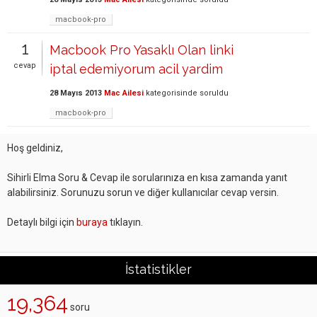
macbook-pro
1
Macbook Pro Yasaklı Olan linki
cevap
iptal edemiyorum acil yardim
28 Mayıs 2013
Mac Ailesi
kategorisinde
soruldu
macbook-pro
Hoş geldiniz,
Sihirli Elma Soru & Cevap ile sorularınıza en kısa zamanda yanıt
alabilirsiniz. Sorunuzu sorun ve diğer kullanıcılar cevap versin.
Detaylı bilgi için
buraya
tıklayın.
İstatistikler
19,364
soru