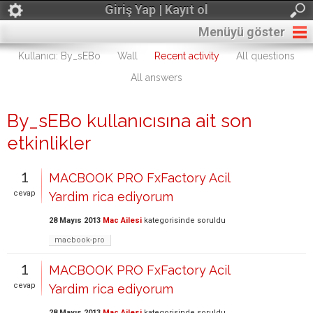
Giriş Yap | Kayıt ol
Menüyü göster
Kullanıcı: By_sEBo
Wall
Recent activity
All questions
All answers
By_sEBo kullanıcısına ait son
etkinlikler
1
MACBOOK PRO FxFactory Acil
cevap
Yardim rica ediyorum
28 Mayıs 2013
Mac Ailesi
kategorisinde
soruldu
macbook-pro
1
MACBOOK PRO FxFactory Acil
cevap
Yardim rica ediyorum
28 Mayıs 2013
Mac Ailesi
kategorisinde
soruldu