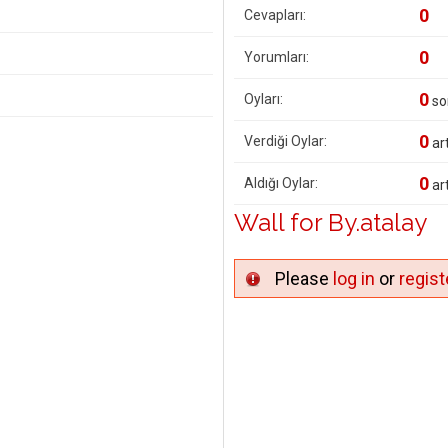
0
Cevapları:
0
Yorumları:
0
Oyları:
so
0
Verdiği Oylar:
art
0
Aldığı Oylar:
art
Wall for By.atalay
Please
log in
or
regist