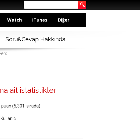
Watch
iTunes
Diğer
Soru&Cevap Hakkında
wers
a ait istatistikler
0
puan (
5,301
. sırada)
 Kullanıcı