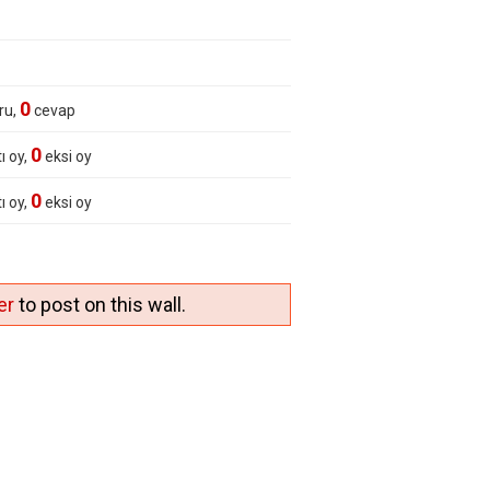
0
ru,
cevap
0
ı oy,
eksi oy
0
ı oy,
eksi oy
er
to post on this wall.