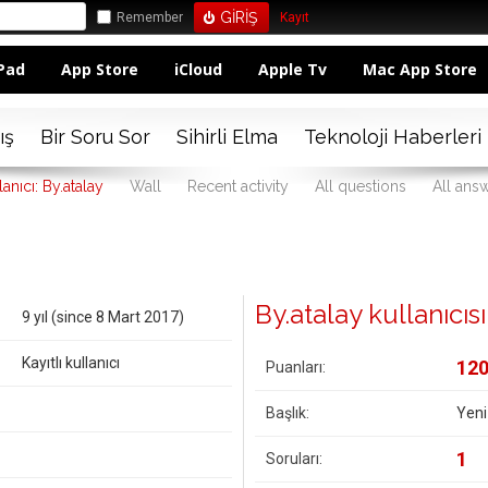
Remember
Kayıt
Pad
App Store
iCloud
Apple Tv
Mac App Store
ış
Bir Soru Sor
Sihirli Elma
Teknoloji Haberleri
lanıcı: By.atalay
Wall
Recent activity
All questions
All ans
By.atalay kullanıcısın
9 yıl (since 8 Mart 2017)
Kayıtlı kullanıcı
12
Puanları:
Başlık:
Yeni
1
Soruları: