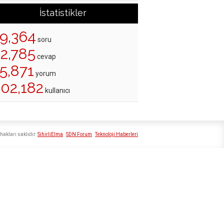
İstatistikler
19,364
soru
22,785
cevap
5,871
yorum
202,182
kullanıcı
hakları saklıdır
SihirliElma
SDN Forum
Teknoloji Haberleri