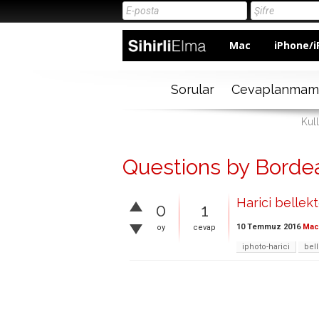
Mac
iPhone/i
Sorular
Cevaplanmam
Kul
Questions by Borde
Harici bellekt
0
1
10 Temmuz 2016
Mac 
oy
cevap
iphoto-harici
bel