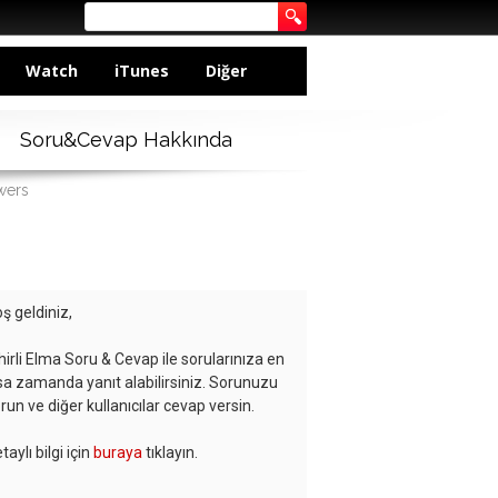
Watch
iTunes
Diğer
Soru&Cevap Hakkında
wers
ş geldiniz,
hirli Elma Soru & Cevap ile sorularınıza en
sa zamanda yanıt alabilirsiniz. Sorunuzu
run ve diğer kullanıcılar cevap versin.
taylı bilgi için
buraya
tıklayın.