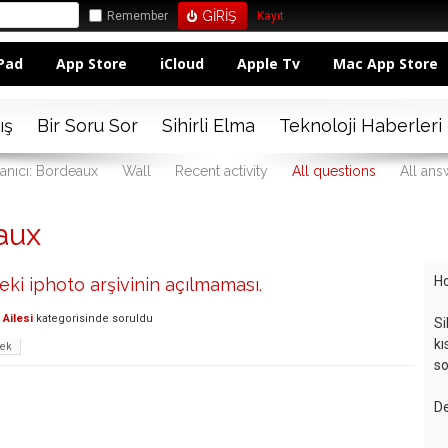
Remember
Kayıt
Pad
App Store
iCloud
Apple Tv
Mac App Store
ış
Bir Soru Sor
Sihirli Elma
Teknoloji Haberleri
lanıcı: Bordeaux
Wall
Recent activity
All questions
All ans
aux
Ho
eki iphoto arşivinin açılmaması.
Ailesi
kategorisinde
soruldu
Si
kı
lek
so
De