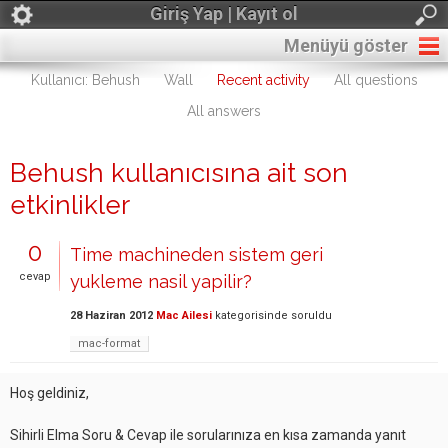
Giriş Yap | Kayıt ol
Menüyü göster
Kullanıcı: Behush
Wall
Recent activity
All questions
All answers
Behush kullanıcısına ait son
etkinlikler
0
Time machineden sistem geri
cevap
yukleme nasil yapilir?
28 Haziran 2012
Mac Ailesi
kategorisinde
soruldu
mac-format
Hoş geldiniz,
Sihirli Elma Soru & Cevap ile sorularınıza en kısa zamanda yanıt