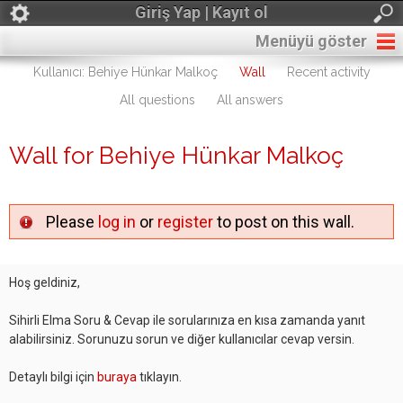
Giriş Yap | Kayıt ol
Menüyü göster
Kullanıcı: Behiye Hünkar Malkoç
Wall
Recent activity
All questions
All answers
Wall for Behiye Hünkar Malkoç
Please
log in
or
register
to post on this wall.
Hoş geldiniz,
Sihirli Elma Soru & Cevap ile sorularınıza en kısa zamanda yanıt
alabilirsiniz. Sorunuzu sorun ve diğer kullanıcılar cevap versin.
Detaylı bilgi için
buraya
tıklayın.