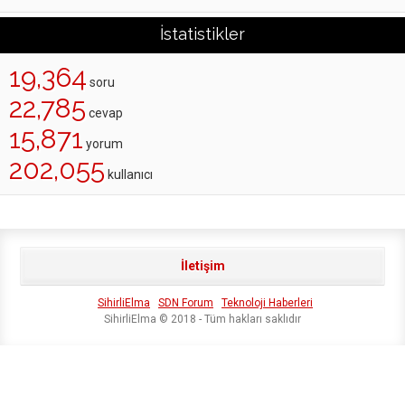
İstatistikler
19,364
soru
22,785
cevap
15,871
yorum
202,055
kullanıcı
İletişim
SihirliElma
SDN Forum
Teknoloji Haberleri
SihirliElma © 2018 - Tüm hakları saklıdır