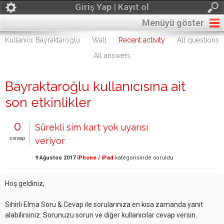
Giriş Yap | Kayıt ol
Menüyü göster
Kullanıcı: Bayraktaroğlu
Wall
Recent activity
All questions
All answers
Bayraktaroğlu kullanıcısına ait
son etkinlikler
0
Sürekli sim kart yok uyarısı
cevap
veriyor
9 Ağustos 2017
iPhone / iPad
kategorisinde
soruldu
Hoş geldiniz,
Sihirli Elma Soru & Cevap ile sorularınıza en kısa zamanda yanıt
alabilirsiniz. Sorunuzu sorun ve diğer kullanıcılar cevap versin.