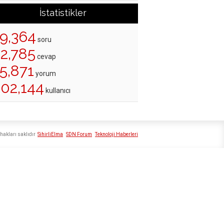
İstatistikler
19,364
soru
22,785
cevap
5,871
yorum
202,144
kullanıcı
hakları saklıdır
SihirliElma
SDN Forum
Teknoloji Haberleri