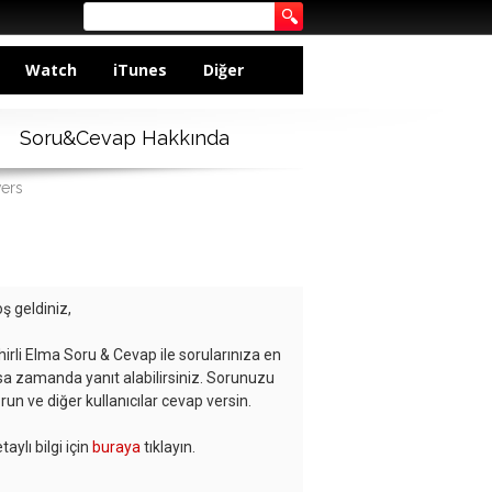
Watch
iTunes
Diğer
Soru&Cevap Hakkında
wers
ş geldiniz,
hirli Elma Soru & Cevap ile sorularınıza en
sa zamanda yanıt alabilirsiniz. Sorunuzu
run ve diğer kullanıcılar cevap versin.
taylı bilgi için
buraya
tıklayın.