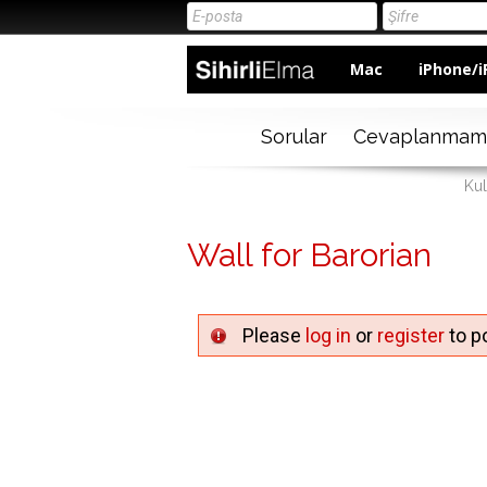
Mac
iPhone/i
Sorular
Cevaplanmam
Kul
Wall for Barorian
Please
log in
or
register
to po