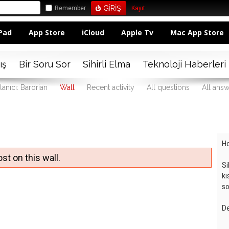
Remember
Kayıt
Pad
App Store
iCloud
Apple Tv
Mac App Store
ış
Bir Soru Sor
Sihirli Elma
Teknoloji Haberleri
lanıcı: Barorian
Wall
Recent activity
All questions
All ans
Ho
st on this wall.
Si
kı
so
De