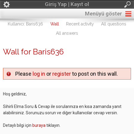
Giriş Yap | Kayıt ol
Menüyü göster
Kullanıcı: Baris636
Wall
Recent activity
All questions
All answers
Wall for Baris636
Please
log in
or
register
to post on this wall.
Hoş geldiniz,
Sihirli Elma Soru & Cevap ile sorularınıza en kısa zamanda yanıt
alabilirsiniz. Sorunuzu sorun ve diğer kullanıcılar cevap versin.
Detaylı bilgi için
buraya
tıklayın.