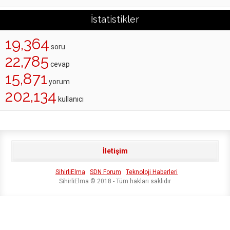
İstatistikler
19,364
soru
22,785
cevap
15,871
yorum
202,134
kullanıcı
İletişim
SihirliElma
SDN Forum
Teknoloji Haberleri
SihirliElma © 2018 - Tüm hakları saklıdır