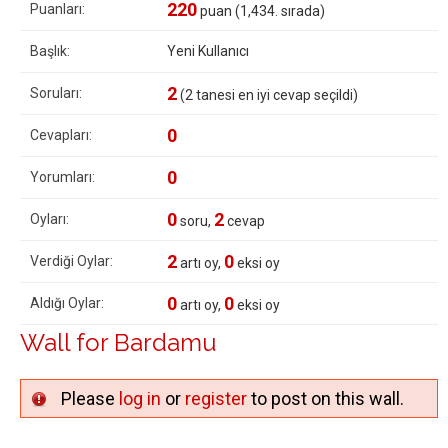
220
Puanları:
puan (
1,434
. sırada)
Başlık:
Yeni Kullanıcı
2
Soruları:
(
2
tanesi en iyi cevap seçildi)
0
Cevapları:
0
Yorumları:
0
2
Oyları:
soru,
cevap
2
0
Verdiği Oylar:
artı oy,
eksi oy
0
0
Aldığı Oylar:
artı oy,
eksi oy
Wall for Bardamu
Please
log in
or
register
to post on this wall.