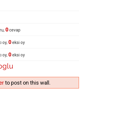
0
ru,
cevap
0
ı oy,
eksi oy
0
ı oy,
eksi oy
oglu
er
to post on this wall.