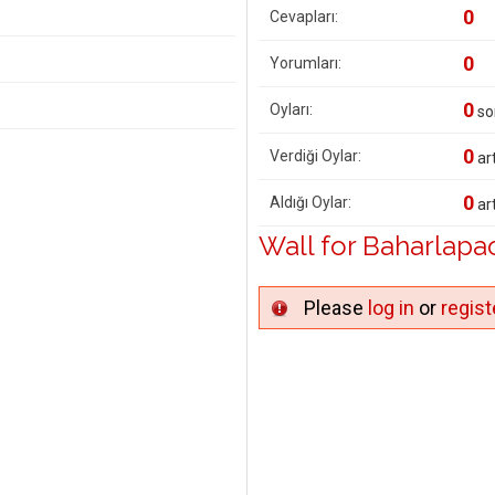
0
Cevapları:
0
Yorumları:
0
Oyları:
so
0
Verdiği Oylar:
art
0
Aldığı Oylar:
art
Wall for Baharlapa
Please
log in
or
regist