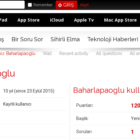
Remember
Kayıt
Pad
App Store
iCloud
Apple Tv
Mac App Store
ış
Bir Soru Sor
Sihirli Elma
Teknoloji Haberleri
ıcı: Baharlapaoglu
Wall
Recent activity
All questions
All 
oglu
Baharlapaoglu kullan
10 yıl (since 23 Eylül 2015)
Kayıtlı kullanıcı
12
Puanları:
Başlık:
Yeni
1
Soruları: