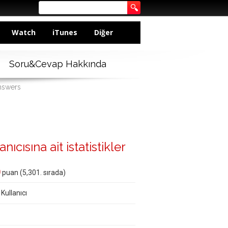
Watch
iTunes
Diğer
Soru&Cevap Hakkında
answers
ıcısına ait istatistikler
0
puan (
5,301
. sırada)
 Kullanıcı