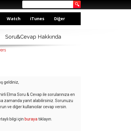
Watch
iTunes
Diğer
Soru&Cevap Hakkında
wers
ş geldiniz,
hirli Elma Soru & Cevap ile sorularınıza en
sa zamanda yanıt alabilirsiniz. Sorunuzu
run ve diğer kullanıcılar cevap versin.
taylı bilgi için
buraya
tıklayın.