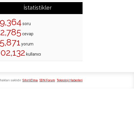
İstatistikler
19,364
soru
22,785
cevap
5,871
yorum
02,132
kullanıcı
hakları saklıdır
SihirliElma
SDN Forum
Teknoloji Haberleri