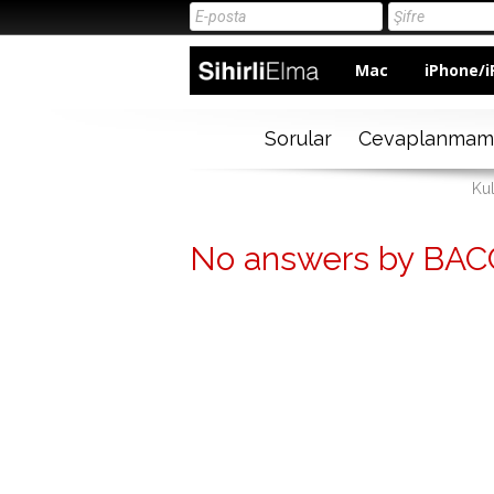
Mac
iPhone/i
Sorular
Cevaplanmam
Kul
No answers by BAC