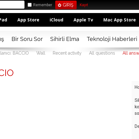
Remember
Kayıt
Pad
App Store
iCloud
Apple Tv
Mac App Store
ış
Bir Soru Sor
Sihirli Elma
Teknoloji Haberleri
lanıcı: BACCIO
Wall
Recent activity
All questions
All ans
CIO
Ho
Si
kı
so
De