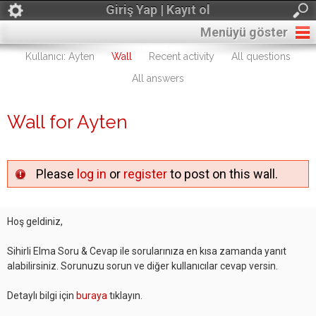
Giriş Yap | Kayıt ol
Menüyü göster
Kullanıcı: Ayten
Wall
Recent activity
All questions
All answers
Wall for Ayten
Please
log in
or
register
to post on this wall.
Hoş geldiniz,
Sihirli Elma Soru & Cevap ile sorularınıza en kısa zamanda yanıt
alabilirsiniz. Sorunuzu sorun ve diğer kullanıcılar cevap versin.
Detaylı bilgi için
buraya
tıklayın.