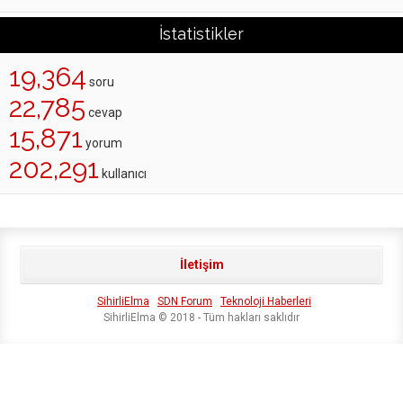
İstatistikler
19,364
soru
22,785
cevap
15,871
yorum
202,291
kullanıcı
İletişim
SihirliElma
SDN Forum
Teknoloji Haberleri
SihirliElma © 2018 - Tüm hakları saklıdır