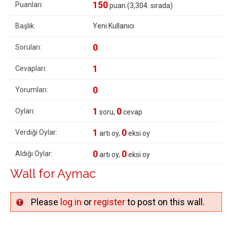
150
Puanları:
puan (
3,304
. sırada)
Başlık:
Yeni Kullanıcı
0
Soruları:
1
Cevapları:
0
Yorumları:
1
0
Oyları:
soru,
cevap
1
0
Verdiği Oylar:
artı oy,
eksi oy
0
0
Aldığı Oylar:
artı oy,
eksi oy
Wall for Aymac
Please
log in
or
register
to post on this wall.