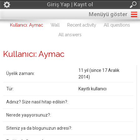
Giriş Yap | Kayıt ol
Menüyü göster
Kullanıcı: Aymac
Wall
Recent activity
All questions
All answers
Kullanıcı: Aymac
11 yıl (since 17 Aralık
Üyelik zamanı:
2014)
Tür:
Kayıtlı kullanıcı
Adınız? Size nasıl hitap edilsin?:
Nerede yaşıyorsunuz?:
Siteniz ya da blogunuzun adresi?: