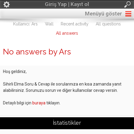
Giriş Yap | Kayıt ol
Menüyü göster
Kullanıcı: Ars
Wall
Recent activity
All questions
All answers
No answers by Ars
Hoş geldiniz,
Sihirli Elma Soru & Cevap ile sorularınıza en kısa zamanda yanıt
alabilirsiniz. Sorunuzu sorun ve diğer kullanıcılar cevap versin.
Detaylı bilgi için
buraya
tıklayın.
İstatistikler