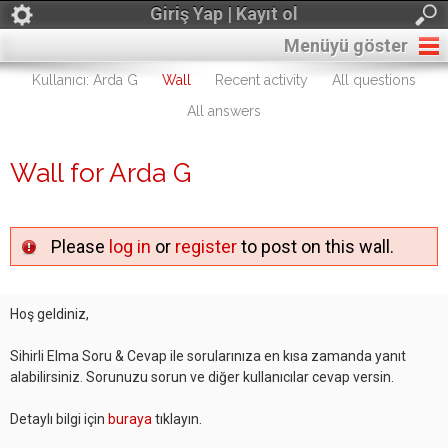
Giriş Yap | Kayıt ol
Menüyü göster
Kullanıcı: Arda G
Wall
Recent activity
All questions
All answers
Wall for Arda G
Please
log in
or
register
to post on this wall.
Hoş geldiniz,
Sihirli Elma Soru & Cevap ile sorularınıza en kısa zamanda yanıt
alabilirsiniz. Sorunuzu sorun ve diğer kullanıcılar cevap versin.
Detaylı bilgi için
buraya
tıklayın.