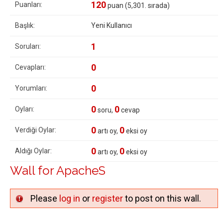
120
Puanları:
puan (
5,301
. sırada)
Başlık:
Yeni Kullanıcı
1
Soruları:
0
Cevapları:
0
Yorumları:
0
0
Oyları:
soru,
cevap
0
0
Verdiği Oylar:
artı oy,
eksi oy
0
0
Aldığı Oylar:
artı oy,
eksi oy
Wall for ApacheS
Please
log in
or
register
to post on this wall.