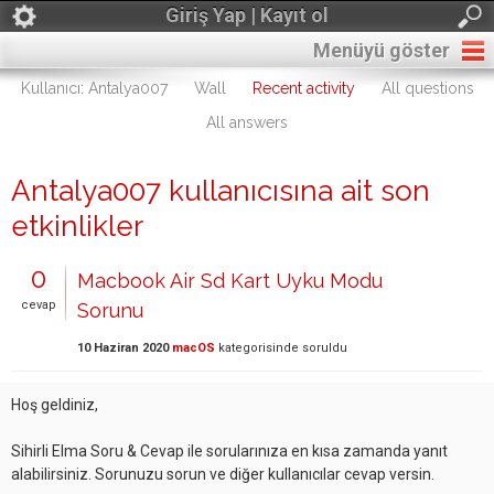
Giriş Yap | Kayıt ol
Menüyü göster
Kullanıcı: Antalya007
Wall
Recent activity
All questions
All answers
Antalya007 kullanıcısına ait son
etkinlikler
0
Macbook Air Sd Kart Uyku Modu
cevap
Sorunu
10 Haziran 2020
macOS
kategorisinde
soruldu
Hoş geldiniz,
Sihirli Elma Soru & Cevap ile sorularınıza en kısa zamanda yanıt
alabilirsiniz. Sorunuzu sorun ve diğer kullanıcılar cevap versin.