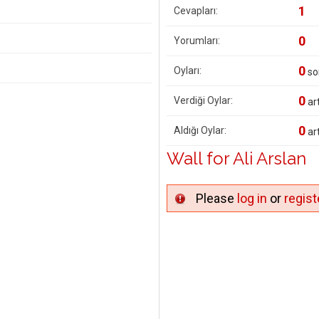
1
Cevapları:
0
Yorumları:
0
Oyları:
so
0
Verdiği Oylar:
art
0
Aldığı Oylar:
art
Wall for Ali Arslan
Please
log in
or
regist