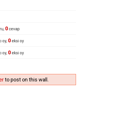
0
ru,
cevap
0
ı oy,
eksi oy
0
ı oy,
eksi oy
er
to post on this wall.