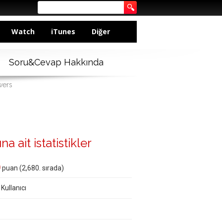
Watch
iTunes
Diğer
Soru&Cevap Hakkında
wers
na ait istatistikler
0
puan (
2,680
. sırada)
 Kullanıcı