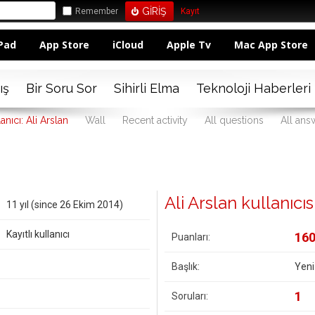
Remember
Kayıt
Pad
App Store
iCloud
Apple Tv
Mac App Store
ış
Bir Soru Sor
Sihirli Elma
Teknoloji Haberleri
anıcı: Ali Arslan
Wall
Recent activity
All questions
All ans
Ali Arslan kullanıcısı
11 yıl (since 26 Ekim 2014)
Kayıtlı kullanıcı
16
Puanları:
Başlık:
Yeni
1
Soruları: