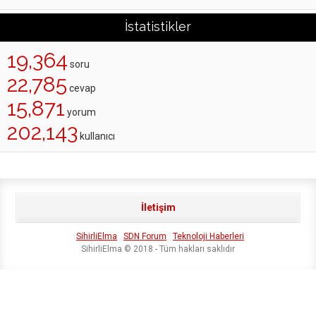
İstatistikler
19,364
soru
22,785
cevap
15,871
yorum
202,143
kullanıcı
İletişim
SihirliElma
SDN Forum
Teknoloji Haberleri
SihirliElma © 2018 - Tüm hakları saklıdır