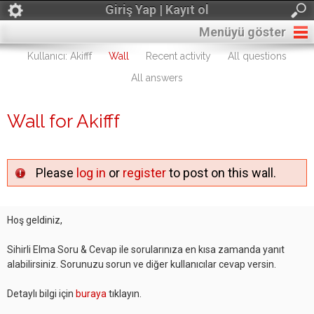
Giriş Yap | Kayıt ol
Menüyü göster
Kullanıcı: Akifff
Wall
Recent activity
All questions
All answers
Wall for Akifff
Please
log in
or
register
to post on this wall.
Hoş geldiniz,
Sihirli Elma Soru & Cevap ile sorularınıza en kısa zamanda yanıt
alabilirsiniz. Sorunuzu sorun ve diğer kullanıcılar cevap versin.
Detaylı bilgi için
buraya
tıklayın.