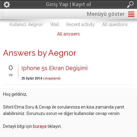
Giriş Yap | Kayıt ol
Menüyü göster
Kullanıcı: Aegnor
Wall
Recent activity
All questions
All answers
Answers by Aegnor
0
Iphone 5s Ekran Değişimi
oy
25 Eylül 2014
cevaplandı
Hoş geldiniz,
Sihirli Elma Soru & Cevap ile sorularınıza en kısa zamanda yanıt
alabilirsiniz. Sorunuzu sorun ve diğer kullanıcılar cevap versin.
Detaylı bilgi için
buraya
tıklayın.