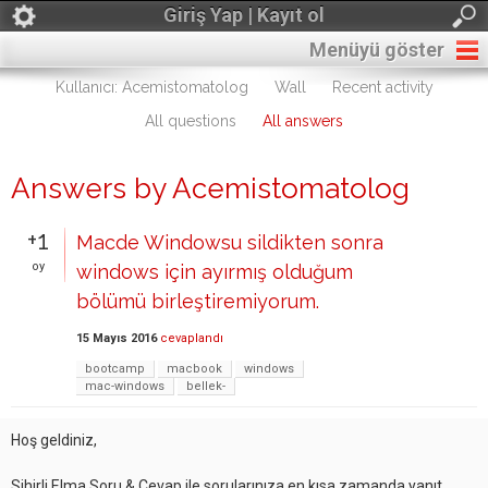
Giriş Yap | Kayıt ol
Menüyü göster
Kullanıcı: Acemistomatolog
Wall
Recent activity
All questions
All answers
Answers by Acemistomatolog
+1
Macde Windowsu sildikten sonra
oy
windows için ayırmış olduğum
bölümü birleştiremiyorum.
15 Mayıs 2016
cevaplandı
bootcamp
macbook
windows
mac-windows
bellek-
Hoş geldiniz,
Sihirli Elma Soru & Cevap ile sorularınıza en kısa zamanda yanıt