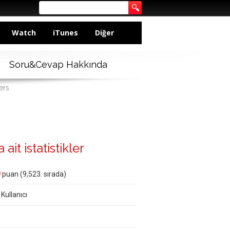
Watch
iTunes
Diğer
Soru&Cevap Hakkında
ers
ait istatistikler
0
puan (
9,523
. sırada)
 Kullanıcı