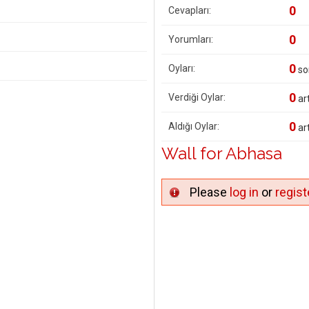
0
Cevapları:
0
Yorumları:
0
Oyları:
so
0
Verdiği Oylar:
art
0
Aldığı Oylar:
art
Wall for Abhasa
Please
log in
or
regist