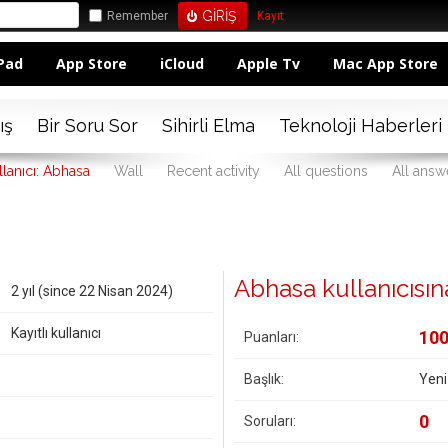
Remember
Kayıt
Pad
App Store
iCloud
Apple Tv
Mac App Store
ış
Bir Soru Sor
Sihirli Elma
Teknoloji Haberleri
llanıcı: Abhasa
Wall
Recent activity
All questions
All answ
Abhasa kullanıcısına 
2 yıl (since 22 Nisan 2024)
Kayıtlı kullanıcı
10
Puanları:
Başlık:
Yeni
0
Soruları: