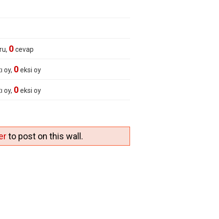
0
ru,
cevap
0
ı oy,
eksi oy
0
ı oy,
eksi oy
er
to post on this wall.