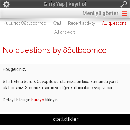
Giriş Yap | Kayıt ol
Menüyü göster
Kullanıcı: 88clbcomcc
Wall
Recent activity
All questions
All answers
No questions by 88clbcomcc
Hoş geldiniz,
Sihirli Elma Soru & Cevap ile sorularınıza en kısa zamanda yanıt
alabilirsiniz. Sorunuzu sorun ve diğer kullanıcılar cevap versin.
Detaylı bilgi için
buraya
tıklayın.
İstatistikler