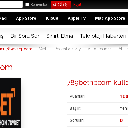
Remember
Kayıt
Pad
App Store
iCloud
Apple Tv
Mac App Store
ış
Bir Soru Sor
Sihirli Elma
Teknoloji Haberleri
nıcı: 789bethpcom
Wall
Recent activity
All questions
All 
pcom
789bethpcom kullanıc
10
Puanları:
Başlık:
Yeni
0
Soruları: