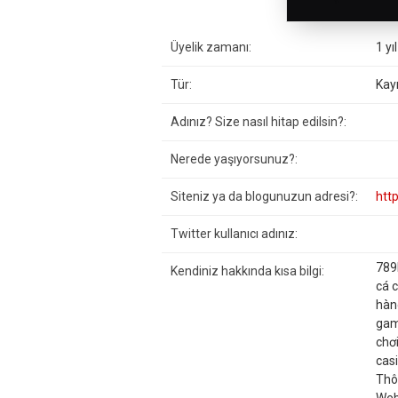
Üyelik zamanı:
1 yı
Tür:
Kayı
Adınız? Size nasıl hitap edilsin?:
Nerede yaşıyorsunuz?:
Siteniz ya da blogunuzun adresi?:
htt
Twitter kullanıcı adınız:
789
Kendiniz hakkında kısa bilgi:
cá c
hàn
gam
chơ
casi
Thôn