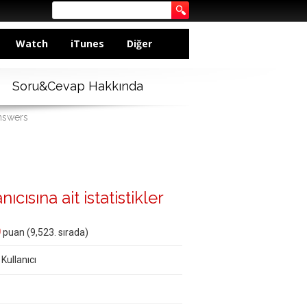
Watch
iTunes
Diğer
Soru&Cevap Hakkında
answers
ısına ait istatistikler
0
puan (
9,523
. sırada)
 Kullanıcı