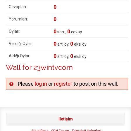
0
Cevapları:
0
Yorumları:
0
0
Oyları:
soru,
cevap
0
0
Verdiği Oylar:
artı oy,
eksi oy
0
0
Aldığı Oylar:
artı oy,
eksi oy
Wall for 23wintvcom
Please
log in
or
register
to post on this wall.
İletişim