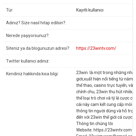
Tür:
Kayıtlı kullanıcı
Adınız? Size nasıl hitap edilsin?:
Nerede yaşıyorsunuz?:
Siteniz ya da blogunuzun adresi?:
https://23wintv.com/
Twitter kullanıcı adınız:
23win là một trong những nhà cá
Kendiniz hakkında kısa bilgi:
giới,xuất hiện nổi tiếng từ năm
thể thao, casino trực tuyến, và t
chỉnh chu, 23win thu hút nhiều
thể loại trò chơi và tỷ lệ cược c
cái này cam kết cung cấp môi t
thông tin người dùng và hỗ trợ
đến với 23win thế giới cá cược 
Thông tin chúng tôi
Website: https://23wintv.com