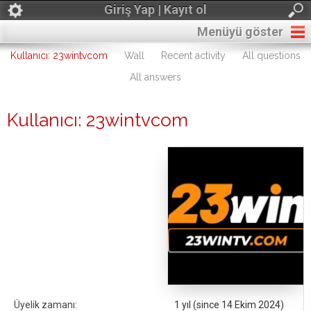
Giriş Yap | Kayıt ol
Menüyü göster
Kullanıcı: 23wintvcom
Wall
Recent activity
All questions
All answers
Kullanıcı: 23wintvcom
Üyelik zamanı:
1 yıl (since 14 Ekim 2024)