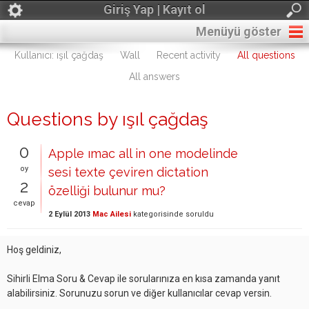
Giriş Yap | Kayıt ol
Menüyü göster
Kullanıcı: ışıl çağdaş
Wall
Recent activity
All questions
All answers
Questions by ışıl çağdaş
0
Apple ımac all in one modelinde
oy
sesi texte çeviren dictation
2
özelliği bulunur mu?
cevap
2 Eylül 2013
Mac Ailesi
kategorisinde
soruldu
Hoş geldiniz,
Sihirli Elma Soru & Cevap ile sorularınıza en kısa zamanda yanıt
alabilirsiniz. Sorunuzu sorun ve diğer kullanıcılar cevap versin.