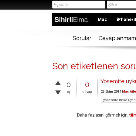
Mac
iPhone/i
Sorular
Cevaplanmam
Son etiketlenen so
Yosemite uyk
0
0
25 Ekim 2014
Mac Aile
oy
cevap
yosemite-imac-uya
Daha fazlasını görmek için,
tüm