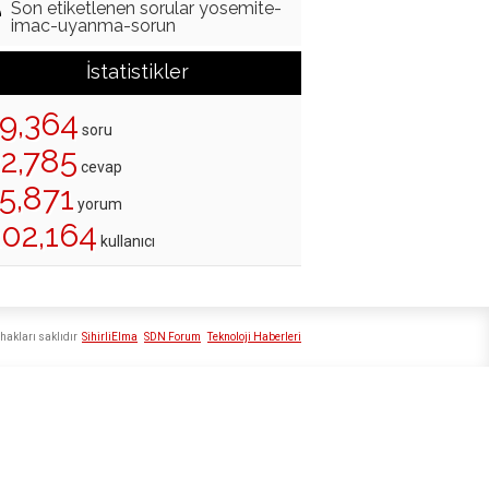
Son etiketlenen sorular yosemite-
imac-uyanma-sorun
İstatistikler
19,364
soru
22,785
cevap
5,871
yorum
202,164
kullanıcı
hakları saklıdır
SihirliElma
SDN Forum
Teknoloji Haberleri