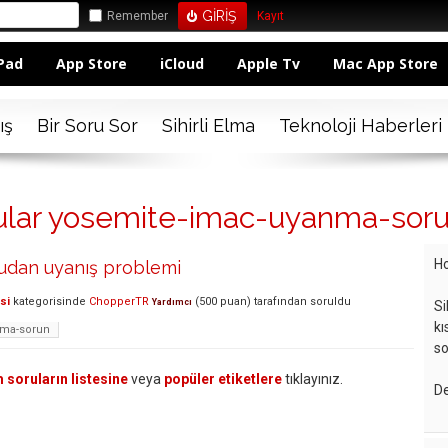
Remember
Kayıt
Pad
App Store
iCloud
Apple Tv
Mac App Store
ış
Bir Soru Sor
Sihirli Elma
Teknoloji Haberleri
rular yosemite-imac-uyanma-sor
Ho
udan uyanış problemi
si
kategorisinde
ChopperTR
(
500
puan)
tarafından
soruldu
Yardımcı
Si
kı
nma-sorun
so
 soruların listesine
veya
popüler etiketlere
tıklayınız.
De