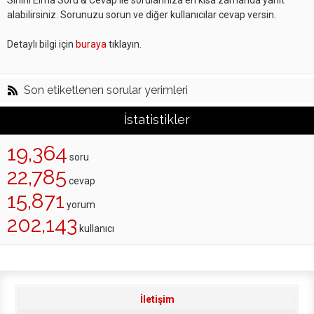
Sihirli Elma Soru & Cevap ile sorularınıza en kısa zamanda yanıt
alabilirsiniz. Sorunuzu sorun ve diğer kullanıcılar cevap versin.
Detaylı bilgi için
buraya
tıklayın.
Son etiketlenen sorular yerimleri
İstatistikler
19,364
soru
22,785
cevap
15,871
yorum
202,143
kullanıcı
İletişim