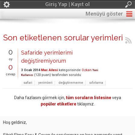
Giriş Yap | Kayıt ol
Menüyü göster
Son etiketlenen sorular yerimleri
0
Safaride yerimlerimi
oy
değiştiremiyorum
0
3 Ocak 2014
Mac Ailesi
kategorisinde
Ozkan
Yeni
cevap
(
120
puan)
tarafından
soruldu
Kullanıcı
safari
yerimleri
değiştirememe
sıfırlama
Daha fazlasını görmek için,
tüm soruların listesine
veya
popüler etiketlere
tıklayınız.
Hoş geldiniz,