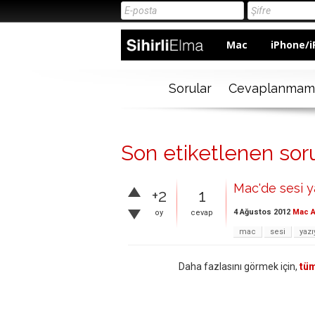
Mac
iPhone/i
Sorular
Cevaplanmam
Son etiketlenen soru
Mac'de sesi y
+2
1
4 Ağustos 2012
Mac A
oy
cevap
mac
sesi
yazı
Daha fazlasını görmek için,
tüm