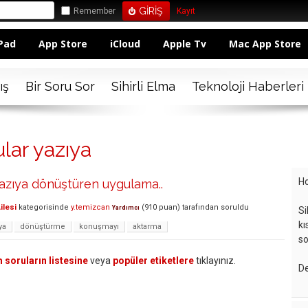
Remember
Kayıt
Pad
App Store
iCloud
Apple Tv
Mac App Store
ış
Bir Soru Sor
Sihirli Elma
Teknoloji Haberleri
lar yazıya
Ho
azıya dönüştüren uygulama..
ilesi
kategorisinde
y.temizcan
(
910
puan)
tarafından
soruldu
Yardımcı
Si
kı
ya
dönüştürme
konuşmayı
aktarma
so
 soruların listesine
veya
popüler etiketlere
tıklayınız.
De