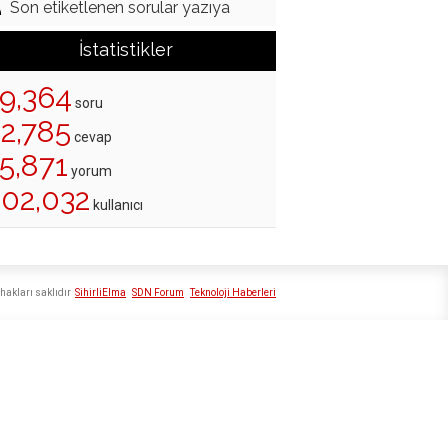
Son etiketlenen sorular yazıya
İstatistikler
19,364
soru
22,785
cevap
5,871
yorum
202,032
kullanıcı
hakları saklıdır
SihirliElma
SDN Forum
Teknoloji Haberleri