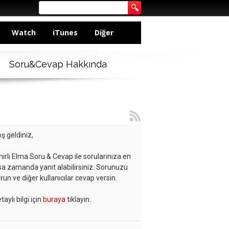
Watch
iTunes
Diğer
Soru&Cevap Hakkında
ş geldiniz,
hirli Elma Soru & Cevap ile sorularınıza en
sa zamanda yanıt alabilirsiniz. Sorunuzu
run ve diğer kullanıcılar cevap versin.
taylı bilgi için
buraya
tıklayın.