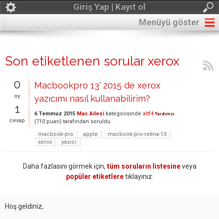
Giriş Yap | Kayıt ol
Menüyü göster
Son etiketlenen sorular xerox
0
Macbookpro 13' 2015 de xerox
oy
yazıcımı nasıl kullanabilirim?
1
6 Temmuz 2015
Mac Ailesi
kategorisinde
altf4
Yardımcı
cevap
(
710
puan)
tarafından
soruldu
macbook-pro
apple
macbook-pro-retina-13
xerox
yazıcı
Daha fazlasını görmek için,
tüm soruların listesine
veya
popüler etiketlere
tıklayınız.
Hoş geldiniz,