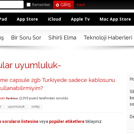
Remember
Kayıt
Pad
App Store
iCloud
Apple Tv
Mac App Store
ış
Bir Soru Sor
Sihirli Elma
Teknoloji Haberleri
ular uyumluluk-
Ho
ime capsule 2gb Turkiyede sadece kablosunu
kullanabilirmiyim?
Si
kı
kan
(
2,010
puan)
tarafından
soruldu
Yardımcı
so
i-
uyumluluk-
voltaj
De
 soruların listesine
veya
popüler etiketlere
tıklayınız.