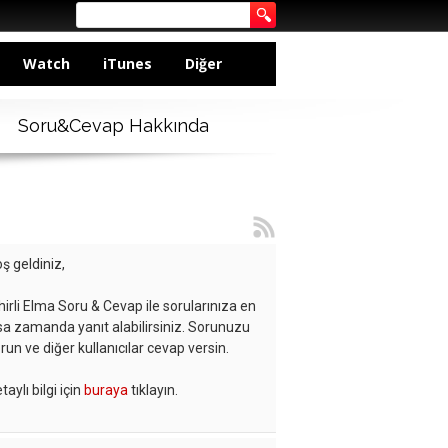
Watch
iTunes
Diğer
Soru&Cevap Hakkında
ş geldiniz,
hirli Elma Soru & Cevap ile sorularınıza en
sa zamanda yanıt alabilirsiniz. Sorunuzu
run ve diğer kullanıcılar cevap versin.
taylı bilgi için
buraya
tıklayın.