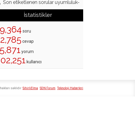
Son etiketlenen sorular uyumluluk-
İstatistikler
19,364
soru
22,785
cevap
5,871
yorum
202,251
kullanıcı
hakları saklıdır
SihirliElma
SDN Forum
Teknoloji Haberleri