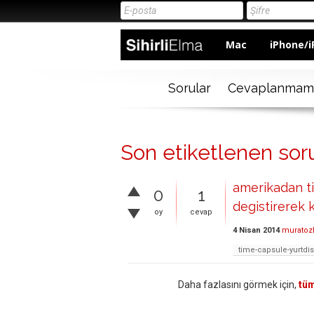
Mac
iPhone/i
Sorular
Cevaplanmam
Son etiketlenen sor
amerikadan t
0
1
degistirerek 
oy
cevap
4 Nisan 2014
muratoz
time-capsule-yurtdis
Daha fazlasını görmek için,
tüm