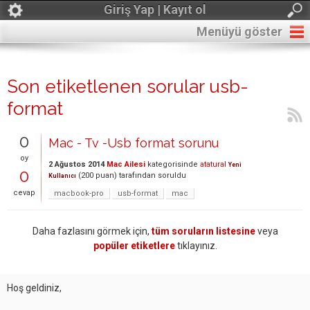
Giriş Yap | Kayıt ol
Menüyü göster
Son etiketlenen sorular usb-
format
0
Mac - Tv -Usb format sorunu
oy
2 Ağustos 2014
Mac Ailesi
kategorisinde
atatural
Yeni
0
(
200
puan)
tarafından
soruldu
Kullanıcı
cevap
macbook-pro
usb-format
mac
Daha fazlasını görmek için,
tüm soruların listesine
veya
popüler etiketlere
tıklayınız.
Hoş geldiniz,