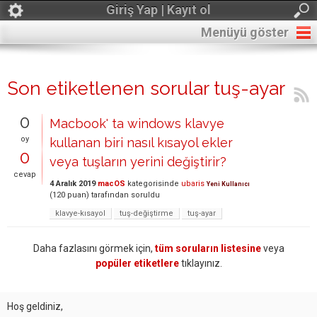
Giriş Yap | Kayıt ol
Menüyü göster
Son etiketlenen sorular tuş-ayar
0
Macbook' ta windows klavye
oy
kullanan biri nasıl kısayol ekler
0
veya tuşların yerini değiştirir?
cevap
4 Aralık 2019
macOS
kategorisinde
ubaris
Yeni Kullanıcı
(
120
puan)
tarafından
soruldu
klavye-kısayol
tuş-değiştirme
tuş-ayar
Daha fazlasını görmek için,
tüm soruların listesine
veya
popüler etiketlere
tıklayınız.
Hoş geldiniz,